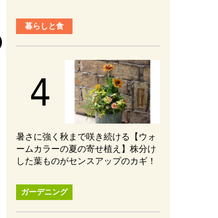
『元敬（ウォン
暮らしと食
後半の見どころ
まない、ブレな
かれる【ネタバ
#エンターテインメ
2026.08.01
暑さに強く秋まで咲き続ける【ウォ
ームカラーの夏の寄せ植え】株分け
した葉ものがセンスアップのカギ！
ガーデニング