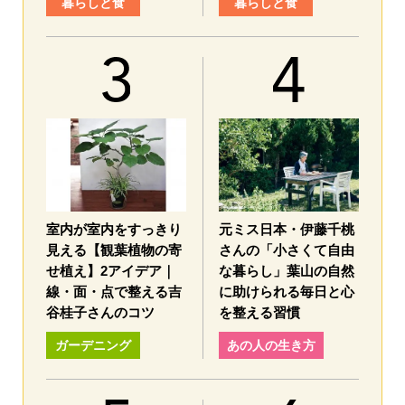
暮らしと食
暮らしと食
室内が室内をすっきり
元ミス日本・伊藤千桃
見える【観葉植物の寄
さんの「小さくて自由
せ植え】2アイデア｜
な暮らし」葉山の自然
線・面・点で整える吉
に助けられる毎日と心
谷桂子さんのコツ
を整える習慣
ガーデニング
あの人の生き方