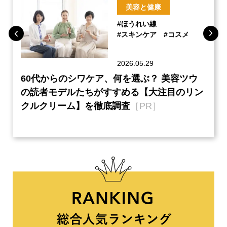
美容と健康
#ほうれい線
#スキンケア
#コスメ
2026.05.29
ーチ
60代からのシワケア、何を選ぶ？ 美容ツウ
『元
本音
の読者モデルたちがすすめる【大注目のリン
半の
クルクリーム】を徹底調査
［PR］
い、
【ネ