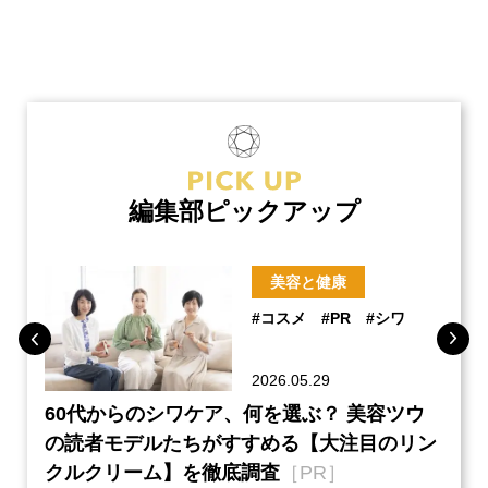
編集部ピックアップ
美容と健康
#コスメ
#PR
#シワ
2026.05.29
ーチ
60代からのシワケア、何を選ぶ？ 美容ツウ
『元
本音
の読者モデルたちがすすめる【大注目のリン
半の
クルクリーム】を徹底調査
［PR］