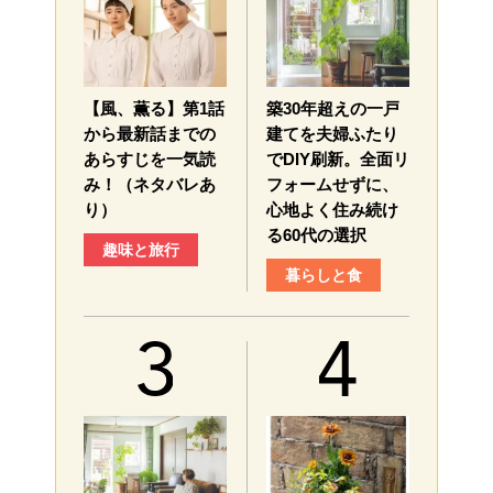
【風、薫る】第1話
築30年超えの一戸
から最新話までの
建てを夫婦ふたり
あらすじを一気読
でDIY刷新。全面リ
み！（ネタバレあ
フォームせずに、
り）
心地よく住み続け
る60代の選択
趣味と旅行
暮らしと食