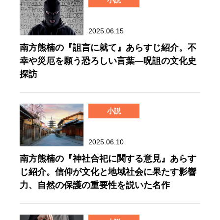
2025.06.15
南方熊楠の『詛言に就て』あらすじ紹介。不
幸や災厄を願う恐ろしい言葉—呪詛の文化史
探訪
小説
2025.06.10
南方熊楠の『神社合祀に関する意見』あらす
じ紹介。信仰が文化と地域社会に果たす影響
力、自然の保護の重要性を説いた名作