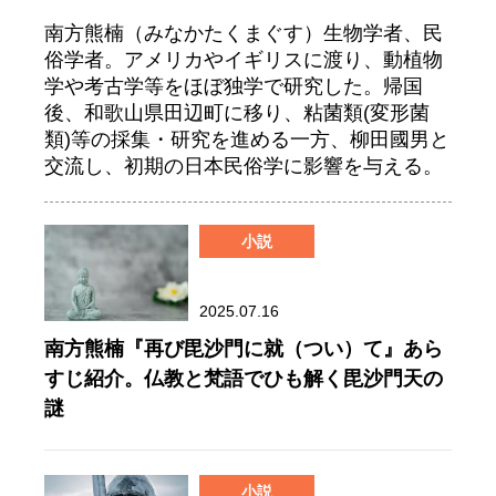
南方熊楠（みなかたくまぐす）生物学者、民
俗学者。アメリカやイギリスに渡り、動植物
学や考古学等をほぼ独学で研究した。帰国
後、和歌山県田辺町に移り、粘菌類(変形菌
類)等の採集・研究を進める一方、柳田國男と
交流し、初期の日本民俗学に影響を与える。
小説
2025.07.16
南方熊楠『再び毘沙門に就（つい）て』あら
すじ紹介。仏教と梵語でひも解く毘沙門天の
謎
小説