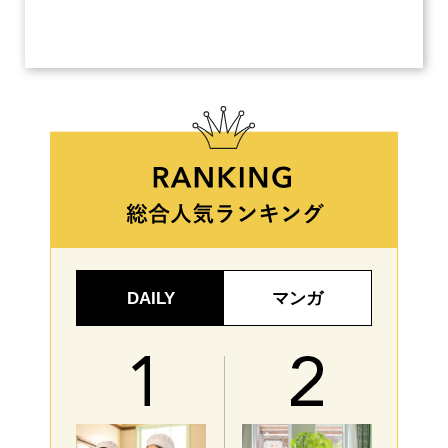
い、
【ネ
DAILY
マンガ