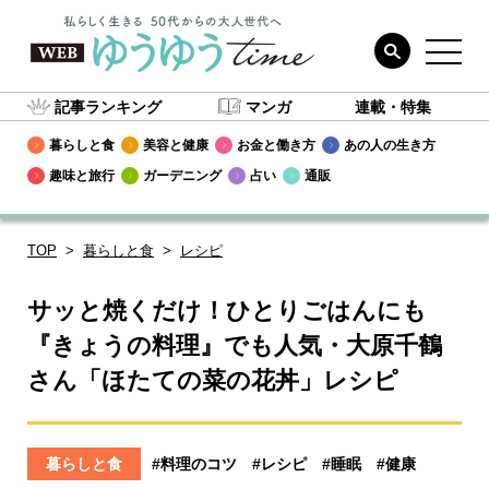
記事ランキング
マンガ
連載・特集
暮らしと食
美容と健康
お金と働き方
あの人の生き方
趣味と旅行
ガーデニング
占い
通販
TOP
暮らしと食
レシピ
サッと焼くだけ！ひとりごはんにも
『きょうの料理』でも人気・大原千鶴
さん「ほたての菜の花丼」レシピ
暮らしと食
#料理のコツ
#レシピ
#睡眠
#健康