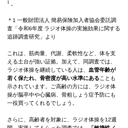
1
。
＊1 一般財団法人 簡易保険加入者協会委託調
査「令和6年度 ラジオ体操の実施効果に関する
追跡調査研究」より
これは、筋肉量、代謝、柔軟性など、体を支
える土台が強い証拠。加えて、同調査では、
ラジオ体操を継続している人は、
血管年齢が
若く保たれ、骨密度が高い水準にある
ことも
示されています。ご高齢の方には、ラジオ体
操が脳卒中や心臓病、骨粗しょう症予防にも
一役買ってくれるでしょう。
さらに、高齢者を対象に、ラジオ体操を12週
間、実践してもらった調査では、
「敏捷性／