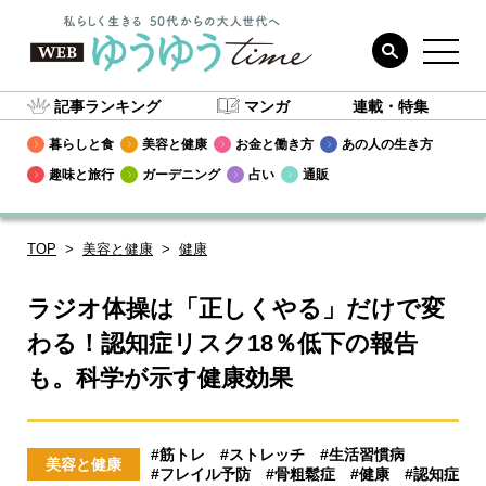
記事ランキング
マンガ
連載・特集
暮らしと食
美容と健康
お金と働き方
あの人の生き方
趣味と旅行
ガーデニング
占い
通販
TOP
美容と健康
健康
ラジオ体操は「正しくやる」だけで変
わる！認知症リスク18％低下の報告
も。科学が示す健康効果
#筋トレ
#ストレッチ
#生活習慣病
美容と健康
#フレイル予防
#骨粗鬆症
#健康
#認知症