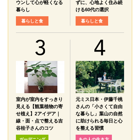
ウンして心が軽くなる
ずに、心地よく住み続
暮らし
ける60代の選択
暮らしと食
暮らしと食
室内が室内をすっきり
元ミス日本・伊藤千桃
見える【観葉植物の寄
さんの「小さくて自由
せ植え】2アイデア｜
な暮らし」葉山の自然
線・面・点で整える吉
に助けられる毎日と心
谷桂子さんのコツ
を整える習慣
ガーデニング
あの人の生き方