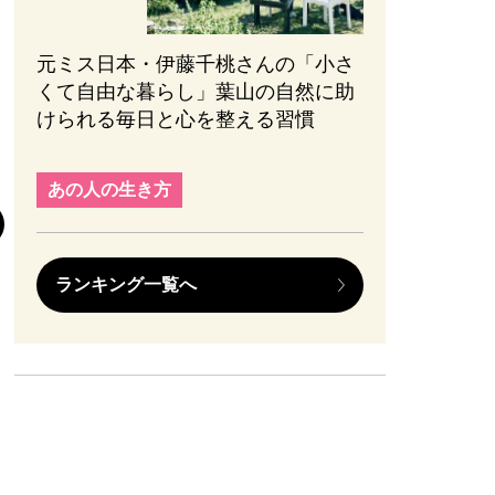
元ミス日本・伊藤千桃さんの「小さ
くて自由な暮らし」葉山の自然に助
けられる毎日と心を整える習慣
趣味と旅行
『元敬（ウォン
あの人の生き方
後半の見どころ
まない、ブレな
かれる【ネタバ
ランキング一覧へ
#エンターテインメ
2026.08.01