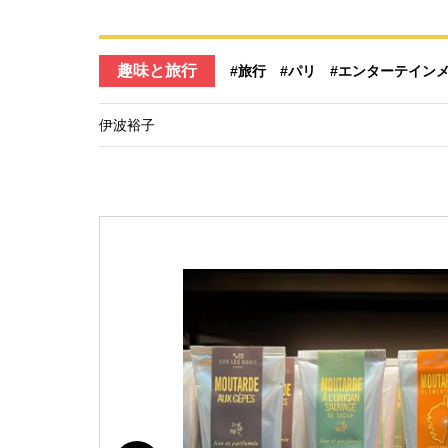
趣味と旅行
#旅行
#パリ
#エンターテイン
伊波裕子