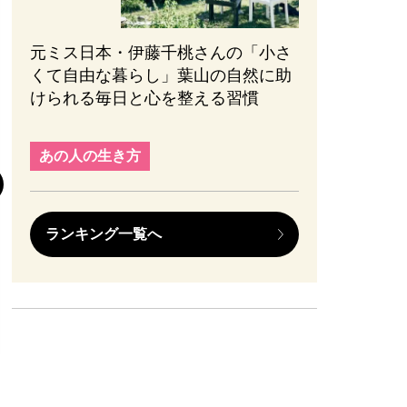
元ミス日本・伊藤千桃さんの「小さ
くて自由な暮らし」葉山の自然に助
けられる毎日と心を整える習慣
趣味と旅行
『元敬（ウォン
あの人の生き方
後半の見どころ
まない、ブレな
かれる【ネタバ
ランキング一覧へ
#エンターテインメ
2026.08.01