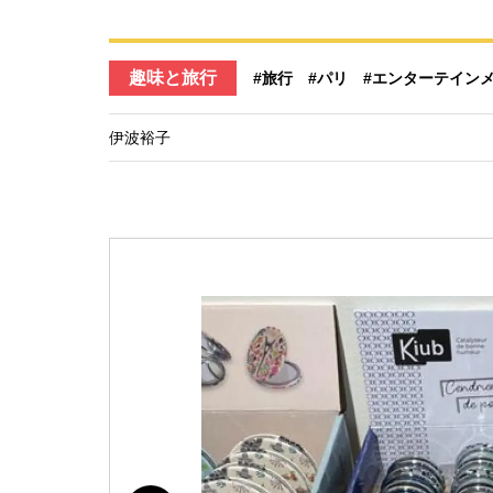
趣味と旅行
#旅行
#パリ
#エンターテイン
伊波裕子