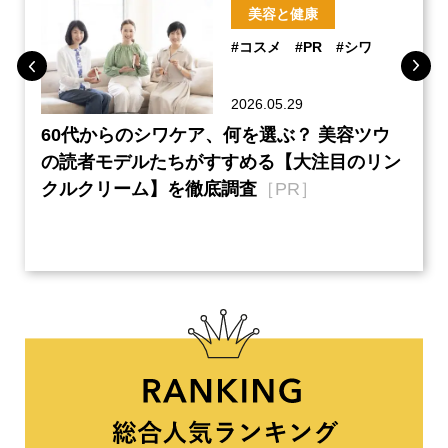
美容と健康
#コスメ
#PR
#シワ
2026.05.29
ーチ
60代からのシワケア、何を選ぶ？ 美容ツウ
『元
本音
の読者モデルたちがすすめる【大注目のリン
半の
クルクリーム】を徹底調査
［PR］
い、
【ネ