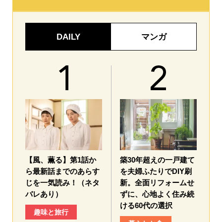
DAILY
マンガ
【風、薫る】第1話か
築30年超えの一戸建て
ら最新話までのあらす
を夫婦ふたりでDIY刷
じを一気読み！（ネタ
新。全面リフォームせ
バレあり）
ずに、心地よく住み続
ける60代の選択
趣味と旅行