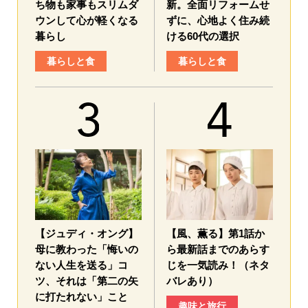
ち物も家事もスリムダ
新。全面リフォームせ
ウンして心が軽くなる
ずに、心地よく住み続
暮らし
ける60代の選択
暮らしと食
暮らしと食
【ジュディ・オング】
【風、薫る】第1話か
母に教わった「悔いの
ら最新話までのあらす
ない人生を送る」コ
じを一気読み！（ネタ
ツ、それは「第二の矢
バレあり）
に打たれない」こと
趣味と旅行