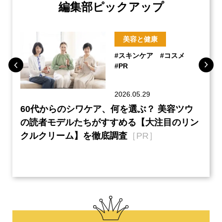
編集部ピックアップ
美容と健康
#スキンケア
#コスメ
#PR
2026.05.29
ーチ
60代からのシワケア、何を選ぶ？ 美容ツウ
本音
『元
の読者モデルたちがすすめる【大注目のリン
半の
クルクリーム】を徹底調査
［PR］
い、
【ネ