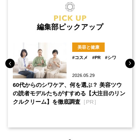
編集部ピックアップ
美容と健康
#コスメ
#PR
#シワ
2026.05.29
ーチ
60代からのシワケア、何を選ぶ？ 美容ツウ
『元
本音
の読者モデルたちがすすめる【大注目のリン
半の
クルクリーム】を徹底調査
［PR］
い、
【ネ