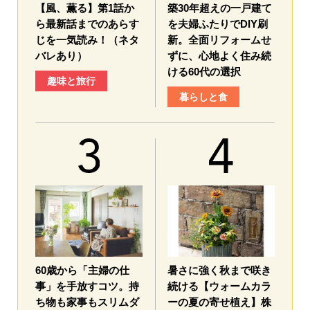
【風、薫る】第1話か
築30年超えの一戸建て
ら最新話までのあらす
を夫婦ふたりでDIY刷
じを一気読み！（ネタ
新。全面リフォームせ
バレあり）
ずに、心地よく住み続
ける60代の選択
趣味と旅行
暮らしと食
60歳から「主婦の仕
暑さに強く秋まで咲き
事」を手放すコツ。持
続ける【ウォームカラ
ち物も家事もスリムダ
ーの夏の寄せ植え】株