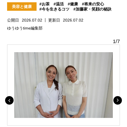
#お茶
#温活
#健康
#将来の安心
美容と健康
#今を生きるコツ
#加藤家・笑顔の秘訣
公開日
2026.07.02
更新日
2026.07.02
ゆうゆうtime編集部
1
/
7