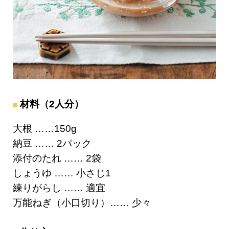
材料（2人分）
大根 ……150g
納豆 …… 2パック
添付のたれ …… 2袋
しょうゆ …… 小さじ1
練りがらし …… 適宜
万能ねぎ（小口切り）…… 少々