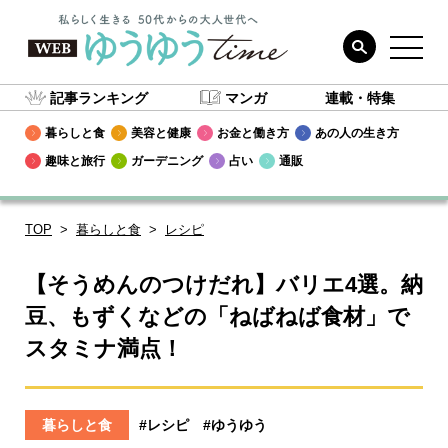
記事ランキング
マンガ
連載・特集
暮らしと食
美容と健康
お金と働き方
あの人の生き方
趣味と旅行
ガーデニング
占い
通販
TOP
暮らしと食
レシピ
【そうめんのつけだれ】バリエ4選。納
豆、もずくなどの「ねばねば食材」で
スタミナ満点！
暮らしと食
#レシピ
#ゆうゆう