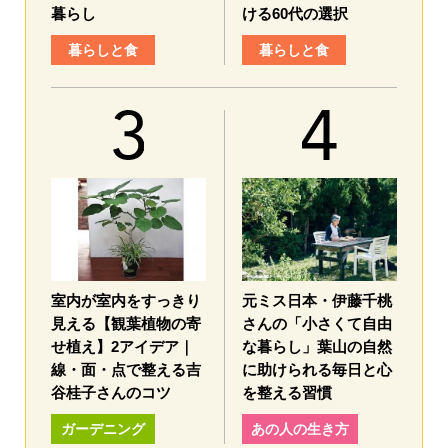
暮らし
ける60代の選択
暮らしと食
暮らしと食
室内が室内をすっきり
元ミス日本・伊藤千桃
見える【観葉植物の寄
さんの「小さくて自由
せ植え】2アイデア｜
な暮らし」葉山の自然
線・面・点で整える吉
に助けられる毎日と心
谷桂子さんのコツ
を整える習慣
ガーデニング
あの人の生き方