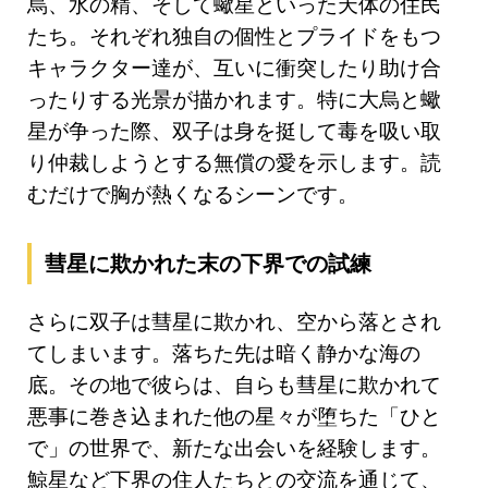
烏、水の精、そして蠍星といった天体の住民
たち。それぞれ独自の個性とプライドをもつ
キャラクター達が、互いに衝突したり助け合
ったりする光景が描かれます。特に大烏と蠍
星が争った際、双子は身を挺して毒を吸い取
り仲裁しようとする無償の愛を示します。読
むだけで胸が熱くなるシーンです。
彗星に欺かれた末の下界での試練
さらに双子は彗星に欺かれ、空から落とされ
てしまいます。落ちた先は暗く静かな海の
底。その地で彼らは、自らも彗星に欺かれて
悪事に巻き込まれた他の星々が堕ちた「ひと
で」の世界で、新たな出会いを経験します。
鯨星など下界の住人たちとの交流を通じて、