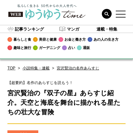
記事ランキング
マンガ
連載・特集
暮らしと食
美容と健康
お金と働き方
あの人の生き方
趣味と旅行
ガーデニング
占い
通販
TOP
小説特集・連載
宮沢賢治の名作あらすじ
【超要約】名作のあらすじを読もう！
宮沢賢治の『双子の星』あらすじ紹
介。天空と海底を舞台に描かれる星た
ちの壮大な冒険