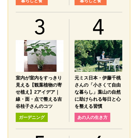
暮らしと食
暮らしと食
室内が室内をすっきり
元ミス日本・伊藤千桃
見える【観葉植物の寄
さんの「小さくて自由
せ植え】2アイデア｜
な暮らし」葉山の自然
線・面・点で整える吉
に助けられる毎日と心
谷桂子さんのコツ
を整える習慣
ガーデニング
あの人の生き方