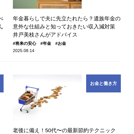
べ
年金暮らしで夫に先立たれたら？遺族年金の
ん
意外な仕組みと知っておきたい収入減対策
井戸美枝さんがアドバイス
#将来の安心
#年金
#お金
2025.08.14
お金と働き方
老後に備え！50代〜の最新節約テクニック