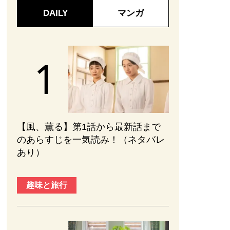
DAILY
マンガ
【風、薫る】第1話から最新話まで
のあらすじを一気読み！（ネタバレ
あり）
趣味と旅行