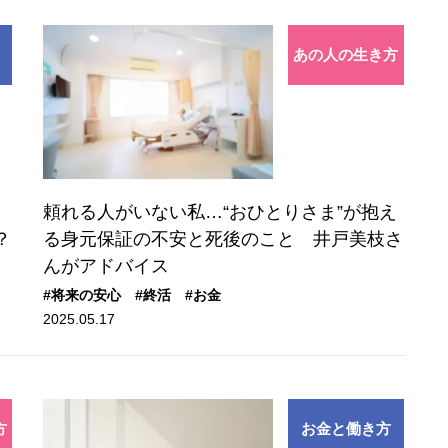
あの人の生き方
頼れる人がいない私…“おひとりさま”が抱え
？
る身元保証の不安と死後のこと 井戸美枝さ
んがアドバイス
#将来の安心
#終活
#お金
2025.05.17
方
お金と働き方