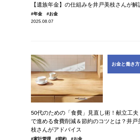
【遺族年金】の仕組みを井戸美枝さんが解
#年金
#お金
2025.08.07
お金と働き方
50代のための「食費」見直し術！献立工夫
で進める食費削減＆節約のコツとは？井戸
枝さんがアドバイス
#家計管理
#節約
#お金