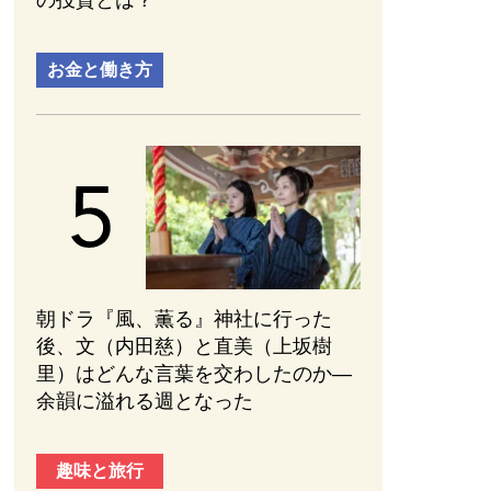
の投資とは？
お金と働き方
朝ドラ『風、薫る』神社に行った
後、文（内田慈）と直美（上坂樹
里）はどんな言葉を交わしたのか—
余韻に溢れる週となった
趣味と旅行