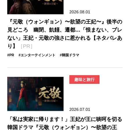
2026.08.01
『元敬（ウォンギョン）〜欲望の王妃〜』後半の
見どころ 幽閉、飢饉、遷都…「恨まない、ブレ
ない」王妃・元敬の強さに惹かれる【ネタバレあ
り】
［PR］
#PR
#エンターテインメント
#韓国ドラマ
趣味と旅行
2026.07.01
「私は実家に帰ります！」王妃が王に啖呵を切る
韓国ドラマ『元敬（ウォンギョン）〜欲望の王