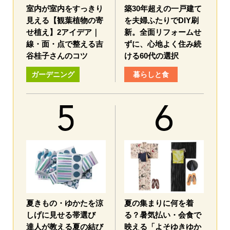
室内が室内をすっきり
築30年超えの一戸建て
見える【観葉植物の寄
を夫婦ふたりでDIY刷
せ植え】2アイデア｜
新。全面リフォームせ
線・面・点で整える吉
ずに、心地よく住み続
谷桂子さんのコツ
ける60代の選択
ガーデニング
暮らしと食
夏きもの・ゆかたを涼
夏の集まりに何を着
しげに見せる帯選び
る？暑気払い・会食で
達人が教える夏の結び
映える「よそゆきゆか