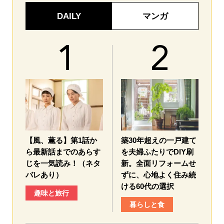
DAILY
マンガ
【風、薫る】第1話か
築30年超えの一戸建て
ら最新話までのあらす
を夫婦ふたりでDIY刷
じを一気読み！（ネタ
新。全面リフォームせ
バレあり）
ずに、心地よく住み続
ける60代の選択
趣味と旅行
暮らしと食