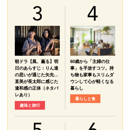
朝ドラ【風、薫る】明
60歳から「主婦の仕
日のあらすじ：​りん達
事」を手放すコツ。持
の思いが通じた矢先…
ち物も家事もスリムダ
直美が長太郎に感じた
ウンして心が軽くなる
違和感の正体（ネタバ
暮らし
レあり）
暮らしと食
趣味と旅行