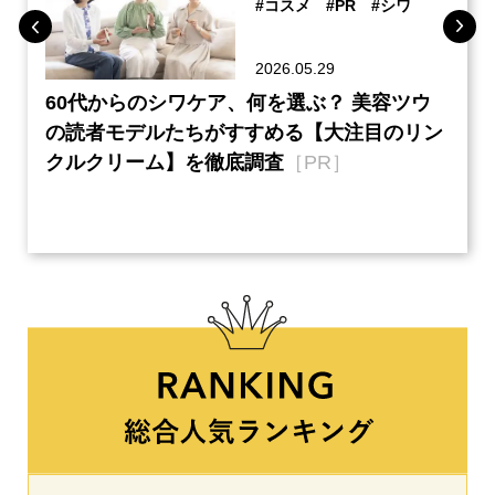
#コスメ
#PR
#シワ
2026.05.29
ーチ
60代からのシワケア、何を選ぶ？ 美容ツウ
『元
本音
の読者モデルたちがすすめる【大注目のリン
半の
クルクリーム】を徹底調査
［PR］
い、
【ネ