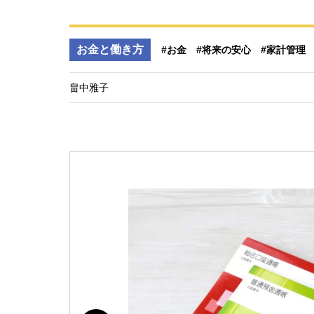
お金と働き方
#お金
#将来の安心
#家計管理
畠中雅子