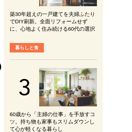
築30年超えの一戸建てを夫婦ふたり
でDIY刷新。全面リフォームせず
に、心地よく住み続ける60代の選択
趣味と旅行
暮らしと食
『元敬（ウォン
後半の見どころ
まない、ブレな
かれる【ネタバ
#エンターテインメ
2026.08.01
60歳から「主婦の仕事」を手放すコ
ツ。持ち物も家事もスリムダウンし
て心が軽くなる暮らし