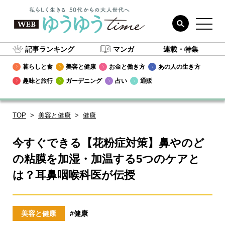
記事ランキング
マンガ
連載・特集
暮らしと食
美容と健康
お金と働き方
あの人の生き方
趣味と旅行
ガーデニング
占い
通販
TOP
美容と健康
健康
今すぐできる【花粉症対策】鼻やのど
の粘膜を加湿・加温する5つのケアと
は？耳鼻咽喉科医が伝授
美容と健康
#健康