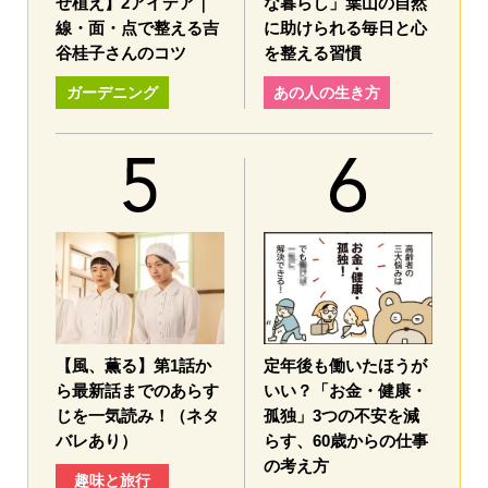
せ植え】2アイデア｜
な暮らし」葉山の自然
線・面・点で整える吉
に助けられる毎日と心
谷桂子さんのコツ
を整える習慣
ガーデニング
あの人の生き方
【風、薫る】第1話か
定年後も働いたほうが
ら最新話までのあらす
いい？「お金・健康・
じを一気読み！（ネタ
孤独」3つの不安を減
バレあり）
らす、60歳からの仕事
の考え方
趣味と旅行