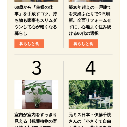
60歳から「主婦の仕
築30年超えの一戸建て
事」を手放すコツ。持
を夫婦ふたりでDIY刷
ち物も家事もスリムダ
新。全面リフォームせ
ウンして心が軽くなる
ずに、心地よく住み続
暮らし
ける60代の選択
暮らしと食
暮らしと食
室内が室内をすっきり
元ミス日本・伊藤千桃
見える【観葉植物の寄
さんの「小さくて自由