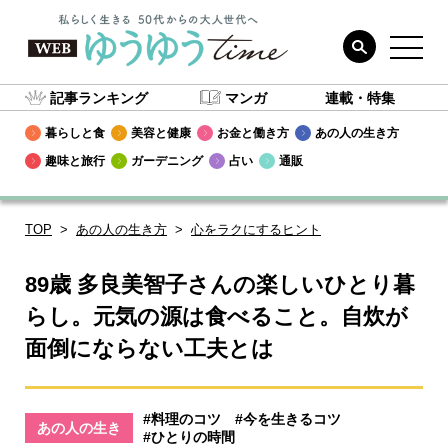
記事ランキング
マンガ
連載・特集
暮らしと食
美容と健康
お金と働き方
あの人の生き方
趣味と旅行
ガーデニング
占い
通販
TOP
あの人の生き方
心をラクにするヒント
89歳 多良美智子さんの楽しいひとり暮
らし。元気の源は食べること。自炊が
面倒にならない工夫とは
#料理のコツ
#今を生きるコツ
あの人の生き
#ひとりの時間