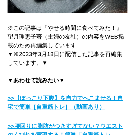
※この記事は『やせる時間に食べてみた！』
望月理恵子著（主婦の友社）の内容をWEB掲
載のため再編集しています。
▼※2023年3月18日に配信した記事を再編集
しています。▼
▼あわせて読みたい▼
>>【ぽっこり下腹】を自力でへこませる！自
宅で簡単［自重筋トレ］（動画あり）
>>腰回りに脂肪がつきすぎてない？ウエスト
のくびれを実現する！簡単「自重筋トレ」