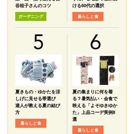
谷桂子さんのコツ
ける60代の選択
ガーデニング
暮らしと食
夏きもの・ゆかたを涼
夏の集まりに何を着
しげに見せる帯選び
る？暑気払い・会食で
達人が教える夏の結び
映える「よそゆきゆか
方
た」上品コーデ実例8
選
暮らしと食
暮らしと食