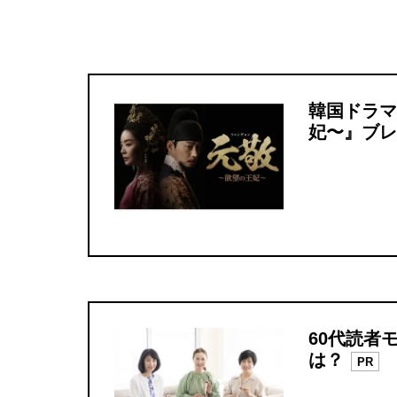
韓国ドラマ
妃〜』ブレ
60代読者
は？
PR