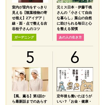
室内が室内をすっきり
元ミス日本・伊藤千桃
見える【観葉植物の寄
さんの「小さくて自由
せ植え】2アイデア｜
な暮らし」葉山の自然
線・面・点で整える吉
に助けられる毎日と心
谷桂子さんのコツ
を整える習慣
ガーデニング
あの人の生き方
【風、薫る】第1話か
定年後も働いたほうが
ら最新話までのあらす
いい？「お金・健康・