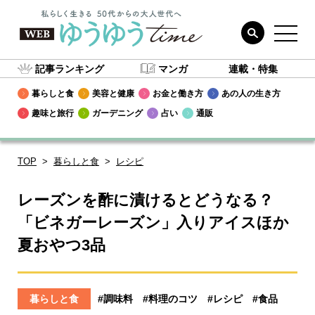
記事ランキング
マンガ
連載・特集
暮らしと食
美容と健康
お金と働き方
あの人の生き方
趣味と旅行
ガーデニング
占い
通販
TOP
暮らしと食
レシピ
レーズンを酢に漬けるとどうなる？
「ビネガーレーズン」入りアイスほか
夏おやつ3品
暮らしと食
#調味料
#料理のコツ
#レシピ
#食品