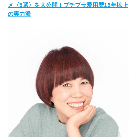
メ〈5選〉を大公開！プチプラ愛用歴15年以上
の実力派