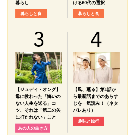
暮らし
ける60代の選択
暮らしと食
暮らしと食
【ジュディ・オング】
【風、薫る】第1話か
母に教わった「悔いの
ら最新話までのあらす
ない人生を送る」コ
じを一気読み！（ネタ
ツ、それは「第二の矢
バレあり）
に打たれない」こと
趣味と旅行
あの人の生き方