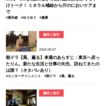
けトーク！ ミネラル補給から汗のにおいケアま
で
#紫外線
#ゆうゆう
#健康
趣味と旅行
2026.08.07
朝ドラ【風、薫る】来週のあらすじ：東京へ戻っ
たりん。新たな生活と仕事の矢先、訪ねてきたの
は誰？（ネタバレあり）
#エンターテインメント
#朝ドラ
#風、薫る
趣味と旅行