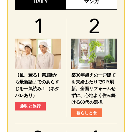
DAILY
マンガ
【風、薫る】第1話か
築30年超えの一戸建て
ら最新話までのあらす
を夫婦ふたりでDIY刷
じを一気読み！（ネタ
新。全面リフォームせ
バレあり）
ずに、心地よく住み続
ける60代の選択
趣味と旅行
暮らしと食