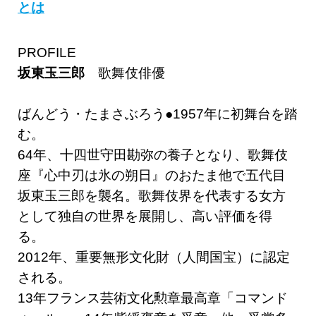
とは
PROFILE
坂東玉三郎
歌舞伎俳優
ばんどう・たまさぶろう●1957年に初舞台を踏
む。
64年、十四世守田勘弥の養子となり、歌舞伎
座『心中刃は氷の朔日』のおたま他で五代目
坂東玉三郎を襲名。歌舞伎界を代表する女方
として独自の世界を展開し、高い評価を得
る。
2012年、重要無形文化財（人間国宝）に認定
される。
13年フランス芸術文化勲章最高章「コマンド