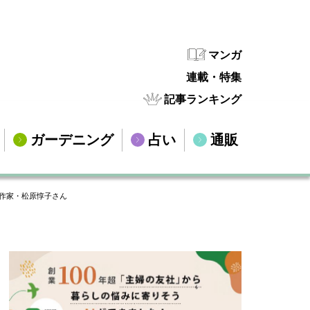
マンガ
連載・特集
記事ランキング
ガーデニング
占い
通販
作家・松原惇子さん