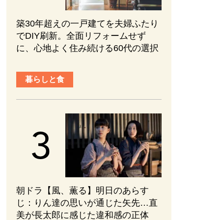
築30年超えの一戸建てを夫婦ふたり
でDIY刷新。全面リフォームせず
に、心地よく住み続ける60代の選択
暮らしと食
朝ドラ【風、薫る】明日のあらす
じ：​りん達の思いが通じた矢先…直
美が長太郎に感じた違和感の正体