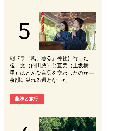
朝ドラ『風、薫る』神社に行った
後、文（内田慈）と直美（上坂樹
里）はどんな言葉を交わしたのか—
余韻に溢れる週となった
趣味と旅行