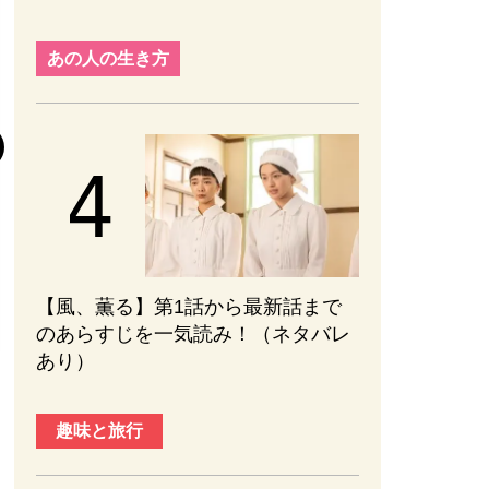
趣味と旅行
あの人の生き方
『元敬（ウォン
後半の見どころ
まない、ブレな
かれる【ネタバ
#PR
#エンターテ
2026.08.01
【風、薫る】第1話から最新話まで
のあらすじを一気読み！（ネタバレ
あり）
趣味と旅行