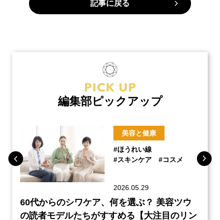
記事に戻る
編集部ピックアップ
美容と健康
#ほうれい線
#スキンケア
#コスメ
2026.05.29
ーチ
60代からのシワケア、何を選ぶ？ 美容ツウ
『元
本音
の読者モデルたちがすすめる【大注目のリン
半の