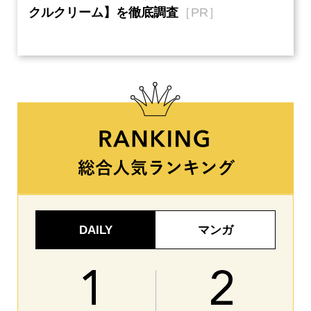
クルクリーム】を徹底調査
［PR］
い、
【ネ
DAILY
マンガ