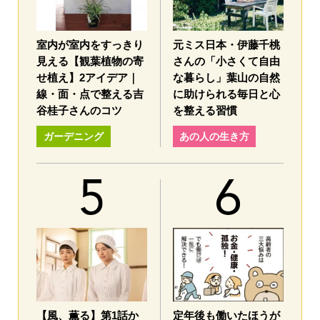
室内が室内をすっきり
元ミス日本・伊藤千桃
見える【観葉植物の寄
さんの「小さくて自由
せ植え】2アイデア｜
な暮らし」葉山の自然
線・面・点で整える吉
に助けられる毎日と心
谷桂子さんのコツ
を整える習慣
ガーデニング
あの人の生き方
【風、薫る】第1話か
定年後も働いたほうが