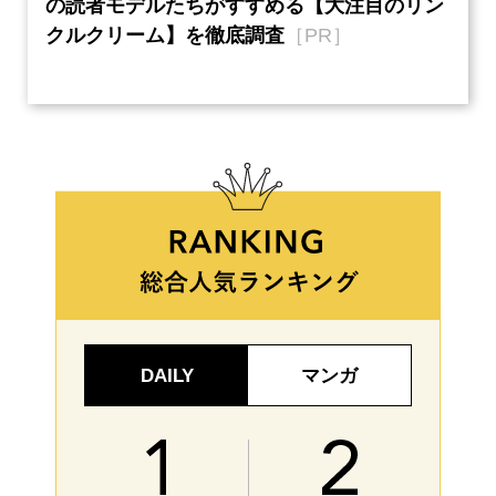
の読者モデルたちがすすめる【大注目のリン
半の
クルクリーム】を徹底調査
［PR］
い、
【ネ
DAILY
マンガ