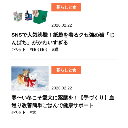
暮らしと食
2026.02.22
SNSで人気沸騰！紙袋を着るクセ強め猫「じ
んぱち」がかわいすぎる
#ペット
#ゆうゆう
#猫
暮らしと食
2026.02.22
寒〜い冬こそ愛犬に薬膳を！【手づくり】血
巡り改善簡単ごはんで健康サポート
#ペット
#犬