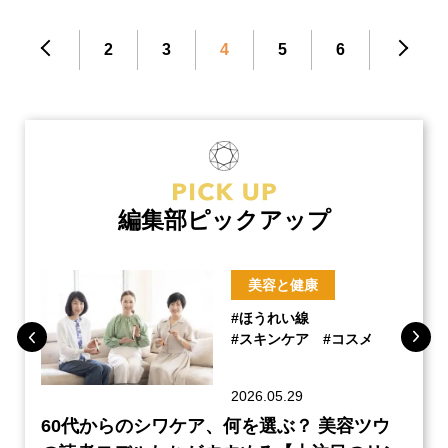
2
3
4
5
6
編集部ピックアップ
美容と健康
#ほうれい線
#スキンケア
#コスメ
2026.05.29
ーチ
60代からのシワケア、何を選ぶ？ 美容ツウ
『元
本音