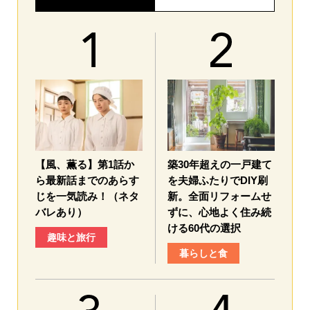
【風、薫る】第1話か
築30年超えの一戸建て
ら最新話までのあらす
を夫婦ふたりでDIY刷
じを一気読み！（ネタ
新。全面リフォームせ
バレあり）
ずに、心地よく住み続
ける60代の選択
趣味と旅行
暮らしと食