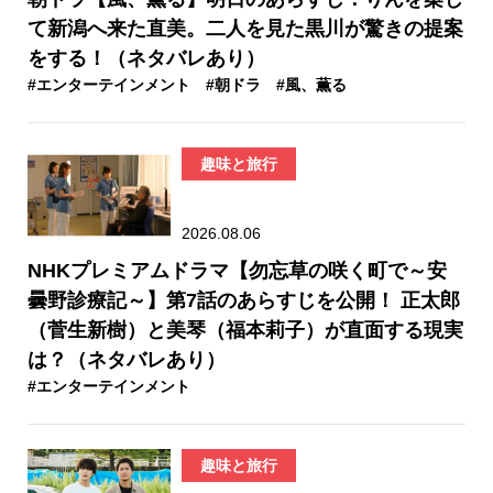
て新潟へ来た直美。二人を見た黒川が驚きの提案
をする！（ネタバレあり）
#エンターテインメント
#朝ドラ
#風、薫る
趣味と旅行
2026.08.06
NHKプレミアムドラマ【勿忘草の咲く町で～安
曇野診療記～】第7話のあらすじを公開！ 正太郎
（菅生新樹）と美琴（福本莉子）が直面する現実
は？（ネタバレあり）
#エンターテインメント
趣味と旅行