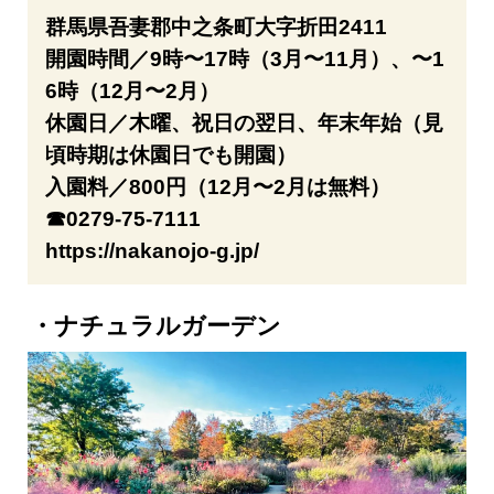
群馬県吾妻郡中之条町大字折田2411
開園時間／9時〜17時（3月〜11月）、〜1
6時（12月〜2月）
休園日／木曜、祝日の翌日、年末年始（見
頃時期は休園日でも開園）
入園料／800円（12月〜2月は無料）
☎0279-75-7111
https://nakanojo-g.jp/
ナチュラルガーデン