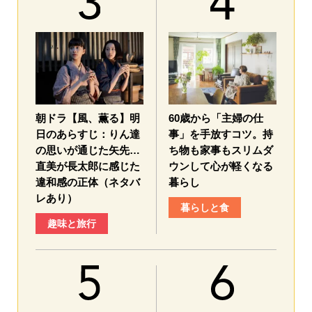
朝ドラ【風、薫る】明
60歳から「主婦の仕
日のあらすじ：​りん達
事」を手放すコツ。持
の思いが通じた矢先…
ち物も家事もスリムダ
直美が長太郎に感じた
ウンして心が軽くなる
違和感の正体（ネタバ
暮らし
レあり）
暮らしと食
趣味と旅行