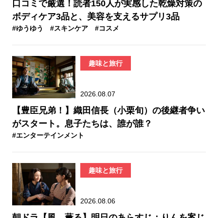
口コミで厳選！読者150人が実感した乾燥対策の
ボディケア3品と、美容を支えるサプリ3品
#ゆうゆう
#スキンケア
#コスメ
趣味と旅行
2026.08.07
【豊臣兄弟！】織田信長（小栗旬）の後継者争い
がスタート。息子たちは、誰が誰？
#エンターテインメント
趣味と旅行
2026.08.06
朝ドラ【風、薫る】明日のあらすじ：​りんを案じ