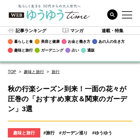
記事ランキング
マンガ
連載・特集
暮らしと食
美容と健康
お金と働き方
あの人の生き方
趣味と旅行
ガーデニング
占い
通販
TOP
趣味と旅行
旅行
秋の行楽シーズン到来！一面の花々が
圧巻の「おすすめ東京＆関東のガーデ
ン」3選
趣味と旅行
#旅行
#ガーデン巡り
#ゆうゆう