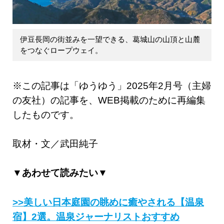
伊豆長岡の街並みを一望できる、葛城山の山頂と山麓
をつなぐロープウェイ。
※この記事は「ゆうゆう」2025年2月号（主婦
の友社）の記事を、WEB掲載のために再編集
したものです。
取材・文／武田純子
▼あわせて読みたい▼
>>美しい日本庭園の眺めに癒やされる【温泉
宿】2選。温泉ジャーナリストおすすめ