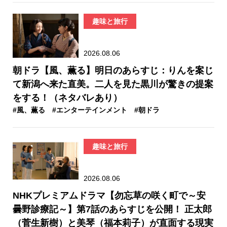
趣味と旅行
2026.08.06
朝ドラ【風、薫る】明日のあらすじ：​りんを案じ
て新潟へ来た直美。二人を見た黒川が驚きの提案
をする！（ネタバレあり）
#風、薫る
#エンターテインメント
#朝ドラ
趣味と旅行
2026.08.06
NHKプレミアムドラマ【勿忘草の咲く町で～安
曇野診療記～】第7話のあらすじを公開！ 正太郎
（菅生新樹）と美琴（福本莉子）が直面する現実