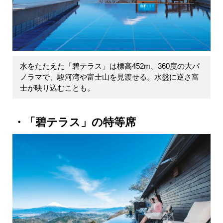
水をたたえた「碧テラス」は標高452m、360度の大パ
ノラマで、駿河湾や富士山を見渡せる。水盤に逆さ富
士が映り込むことも。
「碧テラス」の特等席