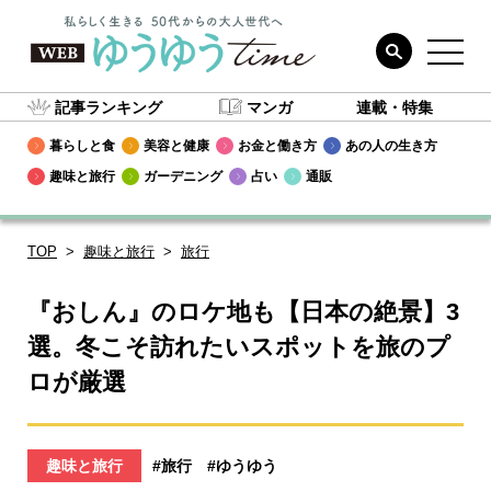
記事ランキング
マンガ
連載・特集
暮らしと食
美容と健康
お金と働き方
あの人の生き方
趣味と旅行
ガーデニング
占い
通販
TOP
趣味と旅行
旅行
『おしん』のロケ地も【日本の絶景】3
選。冬こそ訪れたいスポットを旅のプ
ロが厳選
趣味と旅行
#旅行
#ゆうゆう