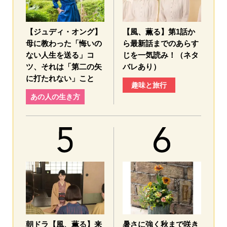
【ジュディ・オング】
【風、薫る】第1話か
母に教わった「悔いの
ら最新話までのあらす
ない人生を送る」コ
じを一気読み！（ネタ
ツ、それは「第二の矢
バレあり）
に打たれない」こと
趣味と旅行
あの人の生き方
朝ドラ【風、薫る】来
暑さに強く秋まで咲き