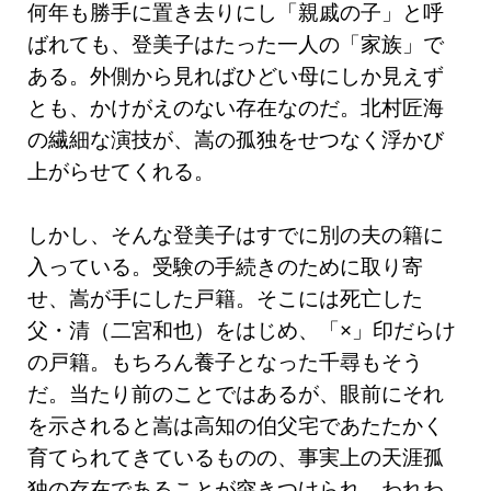
何年も勝手に置き去りにし「親戚の子」と呼
ばれても、登美子はたった一人の「家族」で
ある。外側から見ればひどい母にしか見えず
とも、かけがえのない存在なのだ。北村匠海
の繊細な演技が、嵩の孤独をせつなく浮かび
上がらせてくれる。
しかし、そんな登美子はすでに別の夫の籍に
入っている。受験の手続きのために取り寄
せ、嵩が手にした戸籍。そこには死亡した
父・清（二宮和也）をはじめ、「×」印だらけ
の戸籍。もちろん養子となった千尋もそう
だ。当たり前のことではあるが、眼前にそれ
を示されると嵩は高知の伯父宅であたたかく
育てられてきているものの、事実上の天涯孤
独の存在であることが突きつけられ、われわ