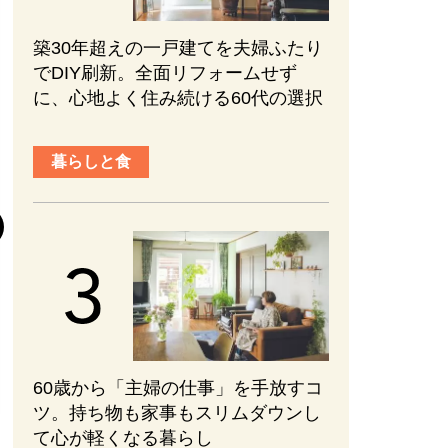
築30年超えの一戸建てを夫婦ふたり
でDIY刷新。全面リフォームせず
に、心地よく住み続ける60代の選択
趣味と旅行
暮らしと食
『元敬（ウォン
後半の見どころ
まない、ブレな
かれる【ネタバ
#エンターテインメ
2026.08.01
60歳から「主婦の仕事」を手放すコ
ツ。持ち物も家事もスリムダウンし
て心が軽くなる暮らし