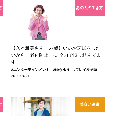
方
あの人の生き方
【久本雅美さん・67歳】いいお芝居をした
いから「老化防止」に 全力で取り組んでま
す
#エンターテインメント
#ゆうゆう
#フレイル予防
2026.04.21
方
美容と健康