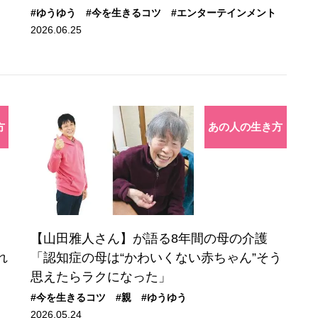
#ゆうゆう
#今を生きるコツ
#エンターテインメント
2026.06.25
方
あの人の生き方
さ
【山田雅人さん】が語る8年間の母の介護
れ
「認知症の母は“かわいくない赤ちゃん”そう
思えたらラクになった」
#今を生きるコツ
#親
#ゆうゆう
2026.05.24