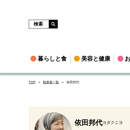
暮らしと食
美容と健康
TOP
執筆者一覧
依田邦代
依田邦代
ヨダクニヨ