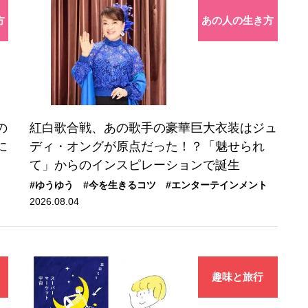
方
あの人の生き方
の
紅白歌合戦、あの歌手の豪華巨大衣装はジュ
に
ディ・オングが原点だった！？「魅せられ
て」からのインスピレーションで誕生
#ゆうゆう
#今を生きるコツ
#エンターテインメント
2026.08.04
趣味と旅行