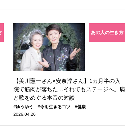
方
あの人の生き方
【美川憲一さん×安奈淳さん】1カ月半の入
と
院で筋肉が落ちた…それでもステージへ。病
と歌をめぐる本音の対談
#ゆうゆう
#今を生きるコツ
#健康
2026.04.26